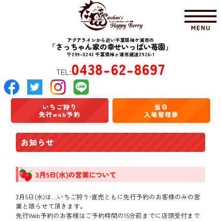
MENU
アクアラインから近い千葉県袖ケ浦市の
「さっちゃん家の幸せいっぱい苺園」
〒299-0243 千葉県袖ヶ浦市蔵波2926-1
0438-62-8697
TEL:
いちご狩り
当日
先行web予約
入場整理券
お知らせ
3月5日(水)の営業について
3月5日(水)は…いちご狩り•直売ともに先行予約のお客様のみの営
業と限らせて頂きます。
先行Web予約のお客様はご予約時間の15分前までに店頭受付まで