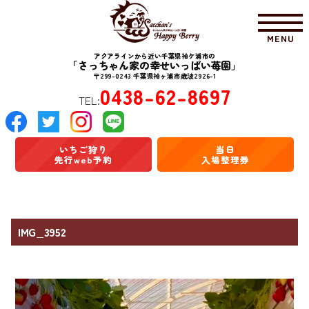
MENU
アクアラインから近い千葉県袖ケ浦市の
「さっちゃん家の幸せいっぱい苺園」
〒299-0243 千葉県袖ヶ浦市蔵波2926-1
0438-62-8697
TEL:
いちご狩り
当日
先行web予約
入場整理券
IMG_3952