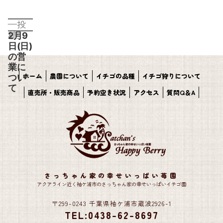
投
投
稿
稿:
2月9
ナ
日(日)
ビ
の営
ゲ
業に
ー
ホーム
農園について
イチゴの品種
イチゴ狩りについて
つい
シ
て
ョ
直売所・販売商品
予約空き状況
アクセス
質問Q＆A
ン
さっちゃん家の幸せいっぱい苺園
アクアライン近く袖ケ浦市のさっちゃん家の幸せいっぱいイチゴ園
〒299-0243 千葉県袖ケ浦市蔵波2926-1
TEL:0438-62-8697