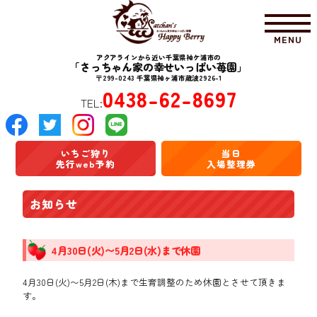
MENU
アクアラインから近い千葉県袖ケ浦市の
「さっちゃん家の幸せいっぱい苺園」
〒299-0243 千葉県袖ヶ浦市蔵波2926-1
0438-62-8697
TEL:
いちご狩り
当日
先行web予約
入場整理券
お知らせ
4月30日(火)〜5月2日(水)まで休園
4月30日(火)〜5月2日(木)まで生育調整のため休園とさせて頂きま
す。