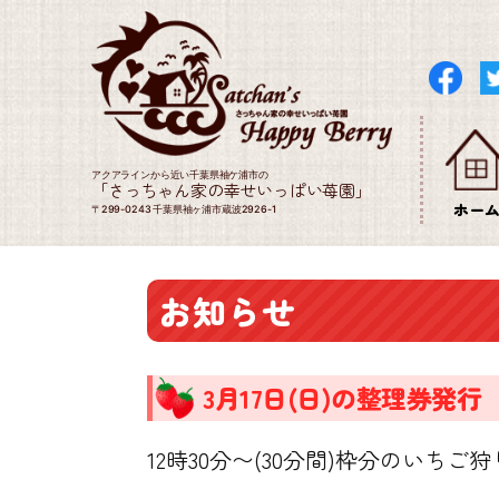
アクアラインから近い千葉県袖ケ浦市の
「さっちゃん家の幸せいっぱい苺園」
ホー
〒299-0243 千葉県袖ヶ浦市蔵波2926-1
お知らせ
3月17日(日)の整理券発行
12時30分〜(30分間)枠分のいち