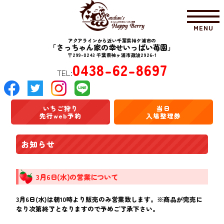
MENU
アクアラインから近い千葉県袖ケ浦市の
「さっちゃん家の幸せいっぱい苺園」
〒299-0243 千葉県袖ヶ浦市蔵波2926-1
0438-62-8697
TEL:
いちご狩り
当日
先行web予約
入場整理券
お知らせ
3月6日(水)の営業について
3月6日(水)は朝10時より販売のみ営業致します。※商品が完売に
なり次第終了となりますので予めご了承下さい。