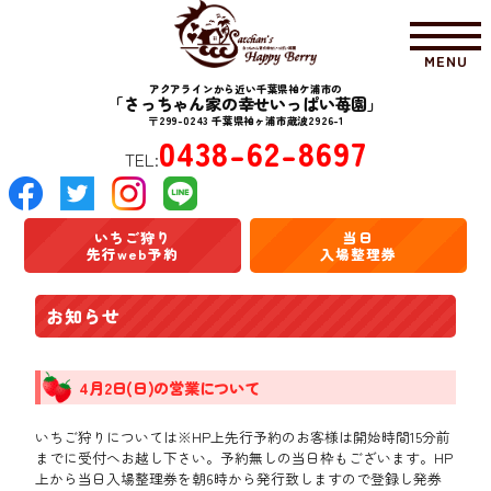
MENU
アクアラインから近い千葉県袖ケ浦市の
「さっちゃん家の幸せいっぱい苺園」
〒299-0243 千葉県袖ヶ浦市蔵波2926-1
0438-62-8697
TEL:
いちご狩り
当日
先行web予約
入場整理券
お知らせ
4月2日(日)の営業について
いちご狩りについては※HP上先行予約のお客様は開始時間15分前
までに受付へお越し下さい。予約無しの当日枠もございます。HP
上から当日入場整理券を朝6時から発行致しますので登録し発券