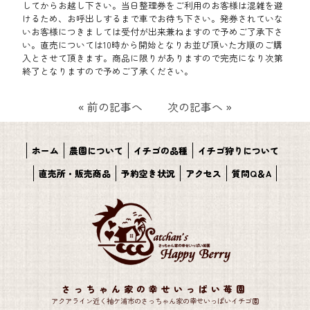
してからお越し下さい。当日整理券をご利用のお客様は混雑を避
けるため、お呼出しするまで車でお待ち下さい。発券されていな
いお客様につきましては受付が出来兼ねますので予めご了承下さ
い。直売については10時から開始となりお並び頂いた方順のご購
入とさせて頂きます。商品に限りがありますので完売になり次第
終了となりますので予めご了承ください。
«
前の記事へ
次の記事へ
»
ホーム
農園について
イチゴの品種
イチゴ狩りについて
直売所・販売商品
予約空き状況
アクセス
質問Q＆A
さっちゃん家の幸せいっぱい苺園
アクアライン近く袖ケ浦市のさっちゃん家の幸せいっぱいイチゴ園