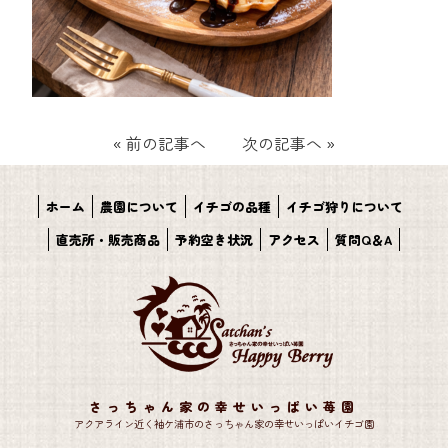
«
前の記事へ
次の記事へ
»
ホーム
農園について
イチゴの品種
イチゴ狩りについて
直売所・販売商品
予約空き状況
アクセス
質問Q＆A
さっちゃん家の幸せいっぱい苺園
アクアライン近く袖ケ浦市のさっちゃん家の幸せいっぱいイチゴ園